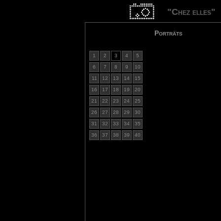
"Chez elles"
Porträts
1
2
3
4
5
6
7
8
9
10
11
12
13
14
15
16
17
18
19
20
21
22
23
24
25
26
27
28
29
30
31
32
33
34
35
36
37
38
39
40