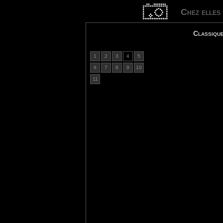
Chez elles
Classiq
1
2
3
4
5
6
7
8
9
10
11