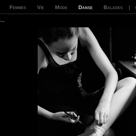
Femmes
Vie
Mode
Danse
Balades
|
ue…