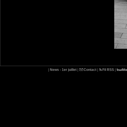
|
News - 1er juillet
|
Contact
|
Fil RSS
|