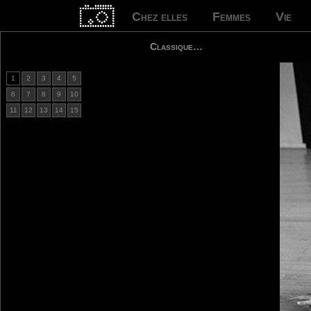
Chez elles
Femmes
Vie
Classique…
1
2
3
4
5
6
7
8
9
10
11
12
13
14
15